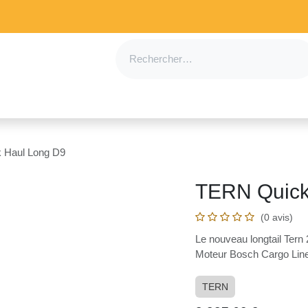
on
B2B
Nos Magasins
Woom Swap
À propos
uick Haul Long D9
TERN Quick
(0 avis)
Le nouveau longtail Te
Moteur Bosch Cargo L
TERN