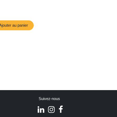
E
Bike Square WSL
Rue JB TImmermans
52
1200 Woluwé-Saint-
Ajouter au panier
Lambert
i 10-
Lundi - Vendredi 10-
18h
Samedi 10-17h
quare.be
info.wsl@bikesquare.be
 64
+32 494 06 82 25
Suivez-nous