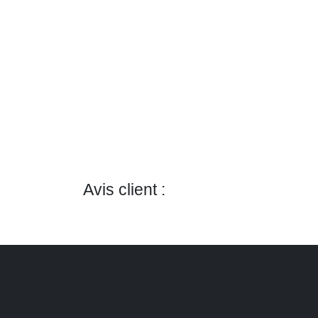
Contactez-nous
ou
Bike 
prenez RDV
Rue d
directement en ligne.
1050 I
>
Essai de vélos
Lundi 
>
Réparations de
18h
vélos
Samed
>
Entretiens de vélos
info.x
>
Vente
+32 4
d'accessoires
>
Vente
Avis client :
d'équipements
>
Bike Square Club