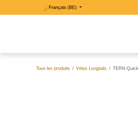
Se rendre au contenu
Français (BE)
Vélos
Rendez-vous
Atelier & Locati
Tous les produits
Vélos Longtails
TERN Q