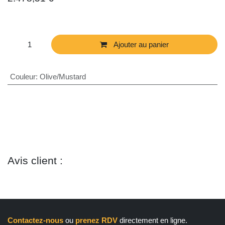
Tern Quick Haul D8
(0 avis)
Moteur Bosch Active Line Plus 50Nm
Batterie 400Wh
Transmission Shimano Alivio 9v
Freins à disques hydrauliques
TERN
2.478,51
€