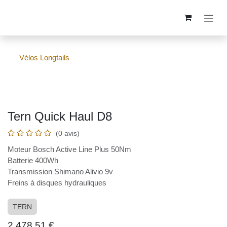
Se rendre au contenu
Vélos Longtails