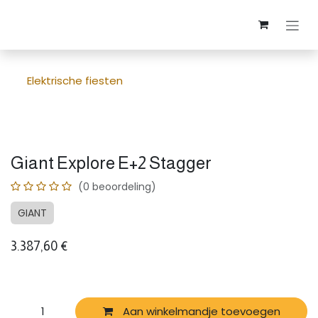
Overslaan naar inhoud
Elektrische fiesten
Giant Explore E+2 Stagger
(0 beoordeling)
GIANT
3.387,60
€
Aan winkelmandje toevoegen